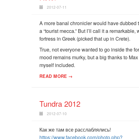
2012-07-11
A more banal chronicler would have dubbed th
a “tourist mecca.” But I’ll call it a remarkab
fortress in Greek (picked that up in Crete).
True, not everyone wanted to go inside the fort
mood remains murky, but a big thanks to Max 
myself included.
READ MORE →
Tundra 2012
2012-07-10
Как же там все расслаблялись!
https://www.facebook.com/photo.php?