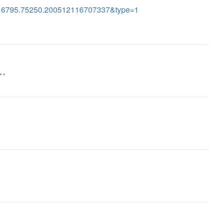
16795.75250.200512116707337&type=1
..