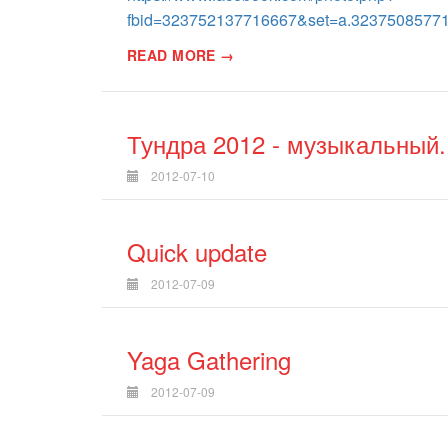
fbid=323752137716667&set=a.3237508577
READ MORE →
Тундра 2012 - музыкальный.
2012-07-10
Quick update
2012-07-09
Yaga Gathering
2012-07-09