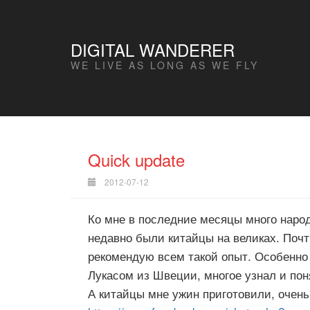
DIGITAL WANDERER
WE LIVE AS LONG AS WE FLY
Quick update
2012-07-12
Ко мне в последние месяцы много народу 
недавно были китайцы на великах. Почт
рекомендую всем такой опыт. Особенно 
Лукасом из Швеции, многое узнал и пон
А китайцы мне ужин приготовили, очень