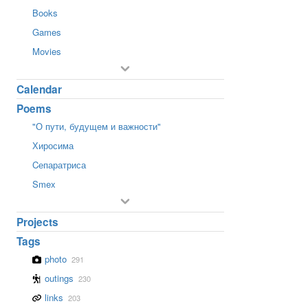
Books
Games
Movies
Calendar
Poems
"О пути, будущем и важности"
Хиросима
Cепаратриса
Smex
Projects
Tags
photo
291
outings
230
links
203