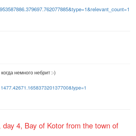
953587886.379697.762077885&type=1&relevant_count=1
когда немного небрит :-)
11477.42671.165837320137700&type=1
day 4, Bay of Kotor from the town of