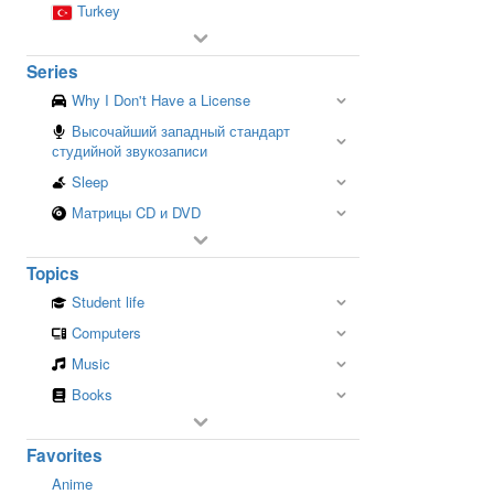
Turkey
Series
Why I Don't Have a License
Высочайший западный стандарт
студийной звукозаписи
Sleep
Матрицы CD и DVD
Topics
Student life
Computers
Music
Books
Favorites
Anime