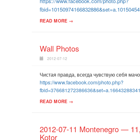
https://www.facebook.com/photo.php?
fbid=10150974166832886&set=a.10150454
READ MORE →
Wall Photos
2012-07-12
Чистая правда, всегда чувствую себя мачо 
https://www.facebook.com/photo.php?
fbid=376681272386636&set=a.1664328834
READ MORE →
2012-07-11 Montenegro — 11, 
Kotor