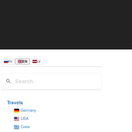
РУ
EN
LV
Travels
Germany
USA
Crete