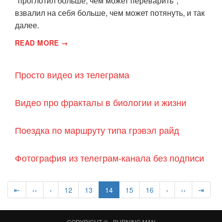
"проглотил больше, чем может переварить",
взвалил на себя больше, чем может потянуть, и так
далее.
READ MORE →
Просто видео из телеграма
Видео про фракталы в биологии и жизни
Поездка по маршруту типа грэвэл райд
Фотография из телеграм-канала без подписи
⇤
‹‹
‹
12
13
14
15
16
›
››
⇥
COPYRIGHT © -
BURNING MAN