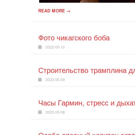
READ MORE →
Фото чикагского боба
2022-05-10
Строительство трамплина д
2022-05-09
Часы Гармин, стресс и дых
2022-05-08
Особо опасный капитан зат