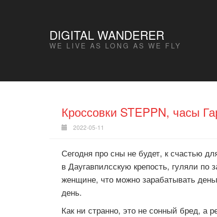
DIGITAL WANDERER
WE LIVE AS LONG AS WE FLY
Кроссовки STEPPN, часы Га
2022-05-11
Сегодня про сны не будет, к счастью д
в Даугавпилсскую крепость, гуляли по з
женщине, что можно зарабатывать деньг
день.
Как ни странно, это не сонный бред, а 