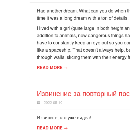
Had another dream. What can you do when ther
time it was a long dream with a ton of details
I lived with a girl (quite large in both height 
addition to animals, new dangerous things h
have to constantly keep an eye out so you don'
like a spaceship. That doesn't always help, 
through walls, slicing them with their energy f
READ MORE →
Извинение за повторный пос
2022-05-10
Извините, кто уже видел!
READ MORE →