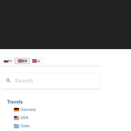
РУ
EN
LV
Travels
Germany
USA
Crete