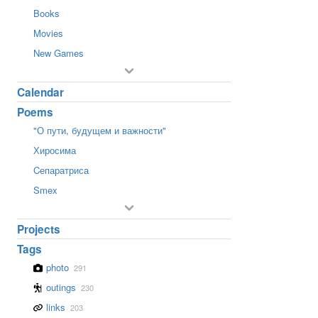
Books
Movies
New Games
Calendar
Poems
"О пути, будущем и важности"
Хиросима
Cепаратриса
Smex
Projects
Tags
photo
291
outings
230
links
203