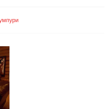
Пумпури