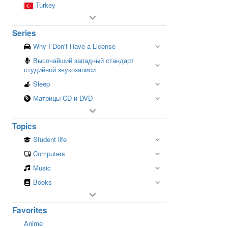
Turkey
Series
Why I Don't Have a License
Высочайший западный стандарт
студийной звукозаписи
Sleep
Матрицы CD и DVD
Topics
Student life
Computers
Music
Books
Favorites
Anime