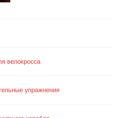
ля велокросса
ательные упражнения
онувшего корабля