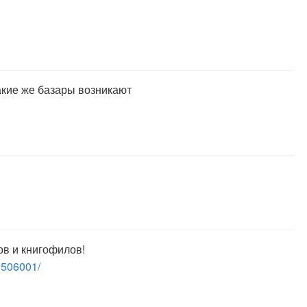
такие же базары возникают
ов и книгофилов!
1506001/