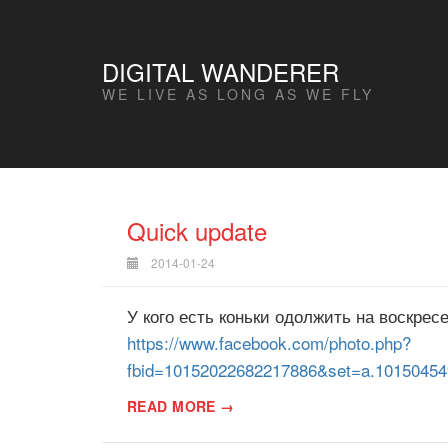
DIGITAL WANDERER
WE LIVE AS LONG AS WE FLY
Quick update
2014-01-24
У кого есть коньки одолжить на воскрес
https://www.facebook.com/photo.php?
fbid=10152022682217886&set=a.10150454
READ MORE →