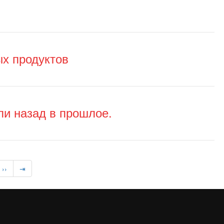
ых продуктов
ли назад в прошлое.
››
⇥