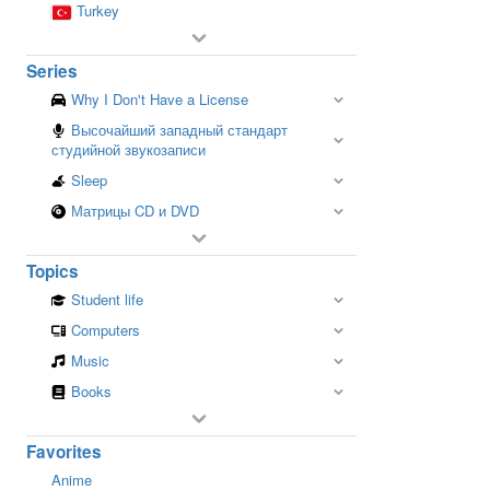
Turkey
Series
Why I Don't Have a License
Высочайший западный стандарт
студийной звукозаписи
Sleep
Матрицы CD и DVD
Topics
Student life
Computers
Music
Books
Favorites
Anime