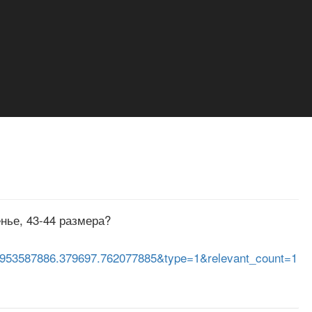
енье, 43-44 размера?
953587886.379697.762077885&type=1&relevant_count=1