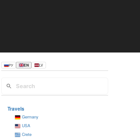
РУ
EN
LV
Travels
Germany
USA
Crete