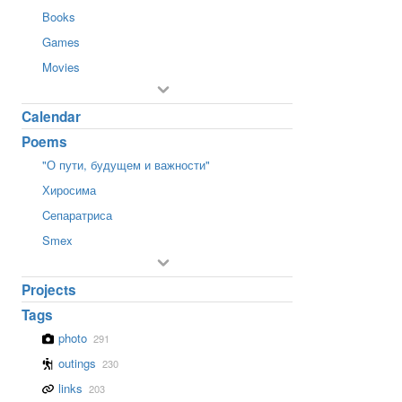
Books
Games
Movies
Calendar
Poems
"О пути, будущем и важности"
Хиросима
Cепаратриса
Smex
Projects
Tags
photo
291
outings
230
links
203