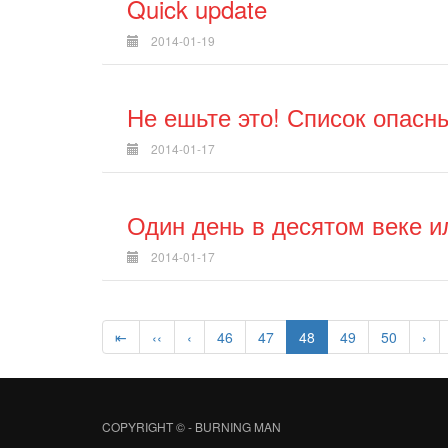
Quick update
2014-01-19
Не ешьте это! Список опасн
2014-01-17
Один день в десятом веке и
2014-01-17
⇤
‹‹
‹
46
47
48
49
50
›
COPYRIGHT © -
BURNING MAN