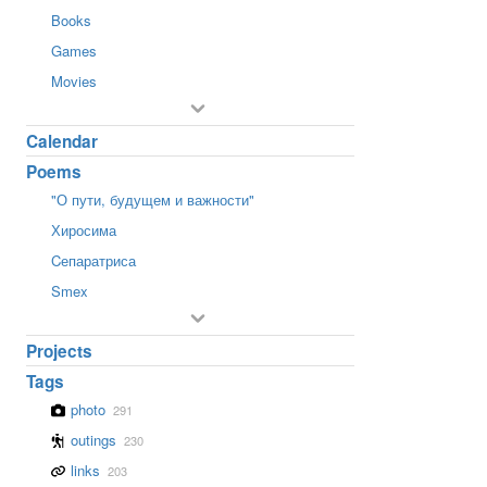
Books
Games
Movies
Calendar
Poems
"О пути, будущем и важности"
Хиросима
Cепаратриса
Smex
Projects
Tags
photo
291
outings
230
links
203