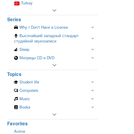
Turkey
Series
Why I Don't Have a License
Высочайший западный стандарт
студийной звукозаписи
Sleep
Матрицы CD и DVD
Topics
Student life
Computers
Music
Books
Favorites
Anime