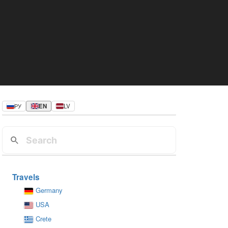
РУ
EN
LV
Travels
Germany
USA
Crete