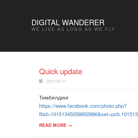
DIGITAL WANDERER
WE LIVE AS LONG AS WE FLY
Quick update
2013-02-11
Тимбилдинг
https://www.facebook.com/photo.php?
fbid=10151345058892886&set=pcb.101513
READ MORE →