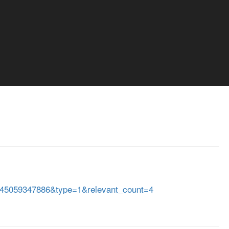
45059347886&type=1&relevant_count=4