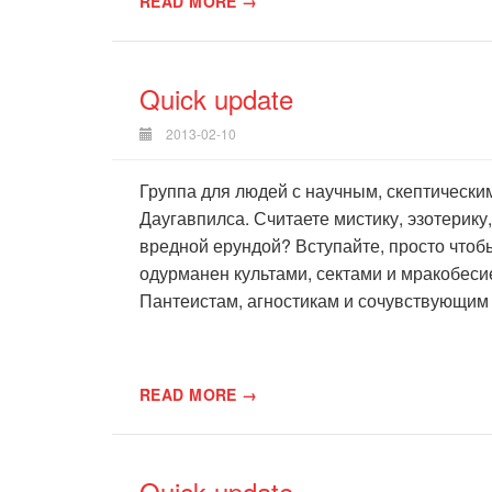
READ MORE →
Quick update
2013-02-10
Группа для людей с научным, скептически
Даугавпилса. Считаете мистику, эзотерику
вредной ерундой? Вступайте, просто чтобы 
одурманен культами, сектами и мракобеси
Пантеистам, агностикам и сочувствующим 
READ MORE →
Quick update