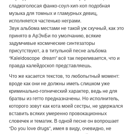
сладкоголосая фанко-соул-хип-хоп подобная
музыка для томных и гламурных девиц,
исполняется частенько неграми.
Звук альбома местами не такой уж скучный, как это
принято в АрЭнБи по умолчанию, всякие
задумчивые космические синтезаторы
присутствуют, а в титульной песне альбома
“Kaleidoscope dream” всё так переливается, что и
правда калейдоскоп представляешь.
Что же касается текстов, то любопытный момент:
вроде как они не должны иметь слишком уже
криминально-гопнический характер, ведь не для
братвы из гетто предназначены. Но исполнитель,
которого зовут как кота моей сестры, не удержался
вставить всяких умеренно провокационных
словечек и тематик. В одной песне он вопрошает
“Do you love drugs”, имея в виду, очевидно, не