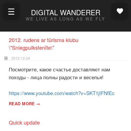
☰
DIGITAL WANDERER
WE LIVE AS LONG AS WE FLY
2012. rudens ar tūrisma klubu
\"Sniegpulkstenīte\"
2012-12-24
Посмотрите, какое счастье доставляют нам
походы - лица полны радости и веселья!
https://www.youtube.com/watch?v=SKT1jIFNfEc
READ MORE →
Quick update