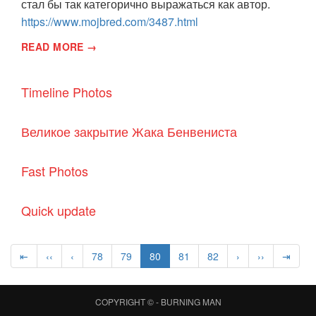
стал бы так категорично выражаться как автор.
https://www.mojbred.com/3487.html
READ MORE →
Timeline Photos
Великое закрытие Жака Бенвениста
Fast Photos
Quick update
⇤
‹‹
‹
78
79
80
81
82
›
››
⇥
COPYRIGHT © -
BURNING MAN