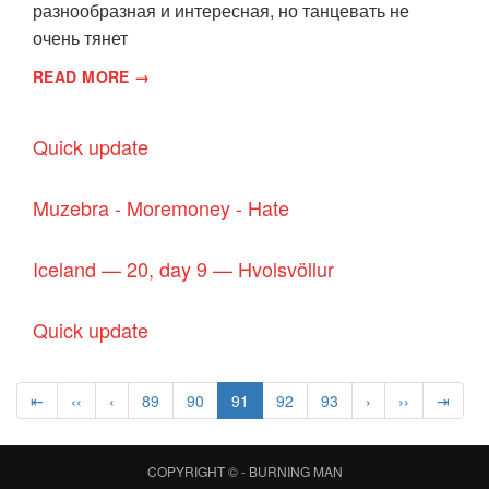
разнообразная и интересная, но танцевать не
очень тянет
READ MORE →
Quick update
Muzebra - Moremoney - Hate
Iceland — 20, day 9 — Hvolsvöllur
Quick update
⇤
‹‹
‹
89
90
91
92
93
›
››
⇥
COPYRIGHT © -
BURNING MAN