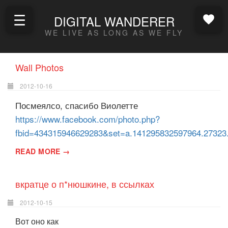
☰
DIGITAL WANDERER
WE LIVE AS LONG AS WE FLY
Wall Photos
2012-10-16
Посмеялсо, спасибо Виолетте
https://www.facebook.com/photo.php?
fbid=434315946629283&set=a.141295832597964.27323
READ MORE →
вкратце о п*нюшкине, в ссылках
2012-10-15
Вот оно как