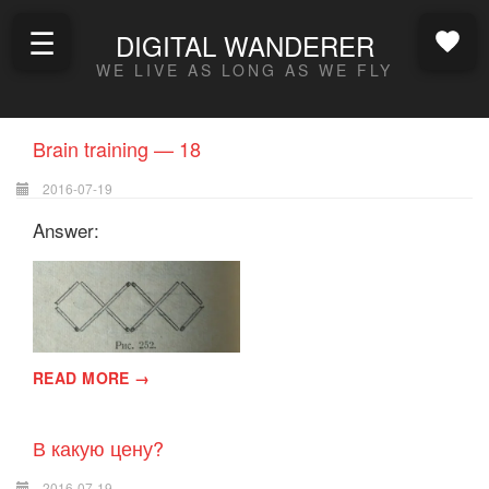
☰
DIGITAL WANDERER
WE LIVE AS LONG AS WE FLY
Brain training — 18
2016-07-19
Answer:
READ MORE →
В какую цену?
2016-07-19