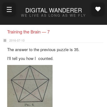
☰
DIGITAL WANDERER
WE LIVE AS LONG AS WE FLY
Training the Brain — 7
2016-07-10
The answer to the previous puzzle is 35.
I'll tell you how I counted.